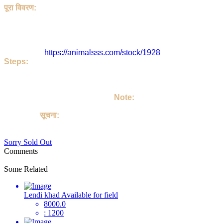
पूरा विवरण:
हेलो, इस पोस्ट को Fake User जी ने डाला है | यह Others है | इसका शीर
जी से संपर्क करें।
इसे 263 लोग देख चुके
Fake User जी या पोस्ट का पता है - Delhi , Delhi , India. इस पोस्ट को
इसका लिंक है
https://animalsss.com/stock/1928
Steps:
If do you like this Others. Then call Owner - Fake User Ji
Talk on your own terms. If you take Others, then keep it loving
अगर आपको जानवर अच्छा लग रहा है तो | आप Fake User जी को कॉल करिए | उसक
उसको अपने परिवार का सदस्य बनाइए |
Note:
This site is not involved in any transaction for the purchase o
of Others.
सूचना:
यह साइट पालतू जानवरों की खरीद या बिक्री के किसी भी लेन-देन में शामिल नहीं ह
Sorry Sold Out
Comments
Some Related
Lendi khad Available for field
8000.0
: 1200