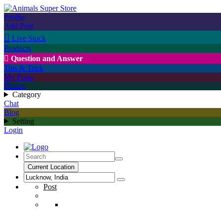
Profile
Add Post

Live Stock
Products

Question and Answer
Tips & Trick
My Posts
Photos
Category
Chat
Blog
Setting
Login
Current Location
Post