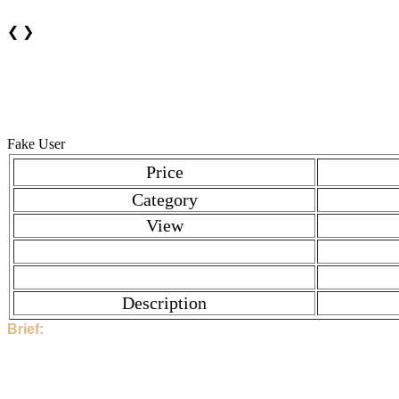
❮
❯
Fake User
Price
Category
View
Description
Brief:
Hi, This Stock is Posted By Sir/Mam - Fake User. The category is
then contact to Fake User directly.
263 People have seen this stock.
Fake User and the Stock Location is Delhi , Delhi , India. This