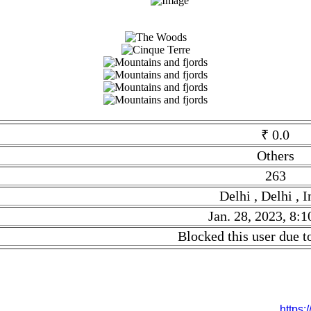
₹ 0.0
Others
263
Delhi , Delhi , I
Jan. 28, 2023, 8:1
Blocked this user due t
 Others. Given tilte is Fake User. Description is Blocked this use
 Stock is Posted On Jan. 28, 2023, 8:10 p.m.. Stock link is
https: