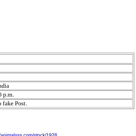
ndia
0 p.m.
o fake Post.
r due to fake Post.. Price is ₹ 0.0 if you find the price high,
//animalsss.com/stock/1928