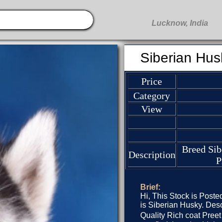
Siberian Hus
Price
Category
View
Breed Sib
Description
P
Brief:
Hi, This Stock is Poste
is Siberian Husky. Des
Quality Rich coat Preet