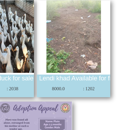
uck for sale
Lendi khad Available for field
: 2038
8000.0
: 1202