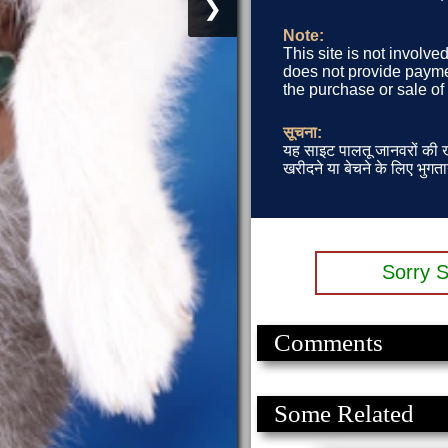
❯
Note:
This site is not involve
does not provide paymen
the purchase or sale of
सूचना:
यह साइट पालतू जानवरों की खर
खरीदने या बेचने के लिए भुगता
Sorry S
Comments
Some Related