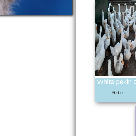
White pekin d
500.0