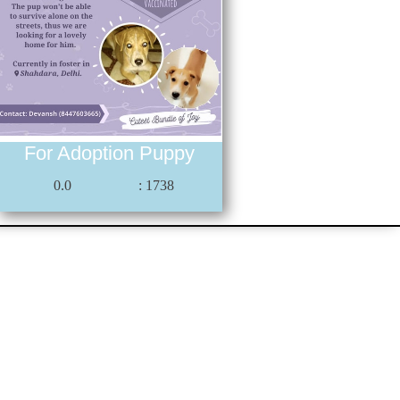
For Adoption Puppy
0.0
: 1738