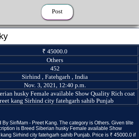
Post
ky
₹ 45000.0
Others
452
Sirhind , Fatehgarh , India
Nov. 3, 2021, 12:40 p.m.
erian husky Female available Show Quality Rich coat
reet kang Sirhind city fatehgarh sahib Punjab
d By Sir/Mam - Preet Kang. The category is Others. Given tilte
cription is Breed Siberian husky Female available Show
 kang Sirhind city fatehgarh sahib Punjab. Price is ₹ 45000.0 if