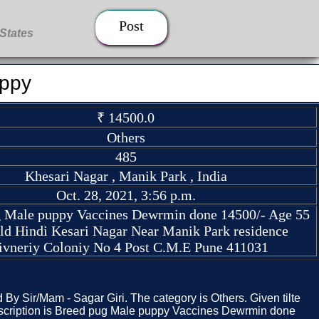
Post
ppy
₹ 14500.0
Others
485
Khesari Nagar , Manik Park , India
Oct. 28, 2021, 3:56 p.m.
g Male puppy Vaccines Dewrmin done 14500/- Age 55
old Hindi Kesari Nagar Near Manik Park residence
ivneriy Coloniy No 4 Post C.M.E Pune 411031
d By Sir/Mam - Sagar Giri. The category is Others. Given tilte
scription is Breed pug Male puppy Vaccines Dewrmin done