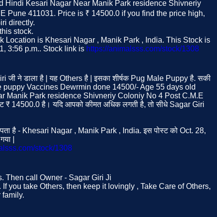
d Hindi Kesari Nagar Near Manik Park residence Shivneriy
 Pune 411031. Price is ₹ 14500.0 if you find the price high,
i directly.
his stock.
k Location is Khesari Nagar , Manik Park , India. This Stock is
, 3:56 p.m.. Stock link is
https://animalsss.com/stock/1308
iri जी ने डाला है | यह Others है | इसका शीर्षक Pug Male Puppy है. सकी
e puppy Vaccines Dewrmin done 14500/- Age 55 days old
ar Manik Park residence Shivneriy Coloniy No 4 Post C.M.E
ट ₹ 14500.0 है। यदि आपको कीमत अधिक लगती है, तो सीधे Sagar Giri
 पता है - Khesari Nagar , Manik Park , India. इस पोस्ट को Oct. 28,
गया |
malsss.com/stock/1308
rs. Then call Owner - Sagar Giri Ji
If you take Others, then keep it lovingly , Take Care of Others,
family.