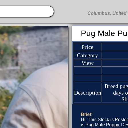
Pug Male Pu
Price
Category
View
Breed pu
Description
days 
Sh
Brief:
Hi, This Stock is Poste
is Pug Male Puppy. De