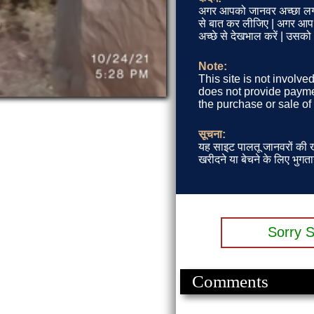
अगर आपको जानवर अच्छा लग 
से बात कर लीजिए | अगर आप जा
अच्छे से देखभाल करें | उसक
Note:
This site is not involve
does not provide paymen
the purchase or sale of
सूचना:
यह साइट पालतू जानवरों की खर
खरीदने या बेचने के लिए भुगता
Sorry S
Comments