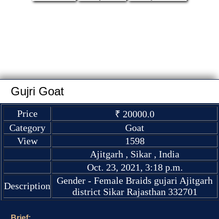
Gujri Goat
Price
₹ 20000.0
Category
Goat
View
1598
Ajitgarh , Sikar , India
Oct. 23, 2021, 3:18 p.m.
Gender - Female Braids gujari Ajitgarh
Description
district Sikar Rajasthan 332701
Brief: