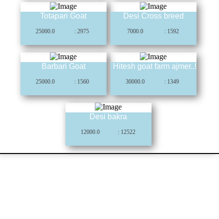
Totapari Goat
Desi Cross breed
25000.0
: 2975
7000.0
: 1592
Barbari Goat
Hitesh goat farm ajmer..9252
25000.0
: 1560
30000.0
: 1349
Desi bakra
12000.0
: 12522