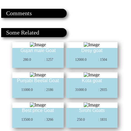
Comments
Some Related
Gujari male Goat
Desy goat
280.0
: 1257
12000.0
: 1504
Punjabi Beetal Goat
Kota goat
11000.0
: 2186
31000.0
: 2935
Best price Goat
Sirohi Goats
13500.0
: 3266
250.0
: 1831