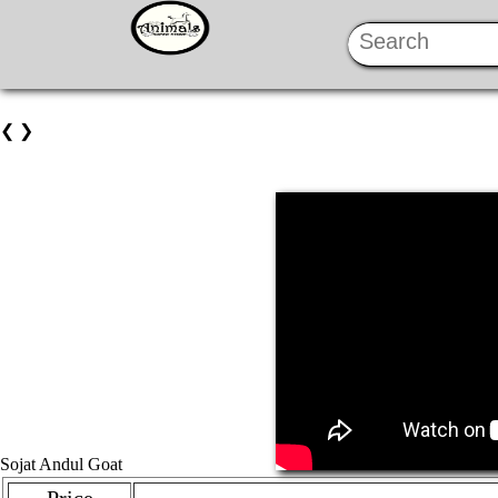
❮
❯
Sojat Andul Goat