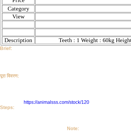
Price
Category
View
Description
Teeth : 1 Weight : 60kg Heigh
Brief:
Hi, This Stock is Posted By Sir/Mam - Shahid Mewat. The categor
All over India Transport Available Price :28000/ Negotiable. Pric
3451 People have seen this stock.
Shahid Mewat and the Stock Location is Mewat , Haryana , India.
पूरा विवरण:
हेलो, इस पोस्ट को Shahid Mewat जी ने डाला है | यह Goat है | इसका श
Available Price :28000/ Negotiable है | इसका रेट ₹ 28000.0 है। यदि
इसे 3451 लोग देख चुके
Shahid Mewat जी या पोस्ट का पता है - Mewat , Haryana , India. इस पो
इसका लिंक है
https://animalsss.com/stock/120
Steps:
If do you like this Goat. Then call Owner - Shahid Mewat Ji
Talk on your own terms. If you take Goat, then keep it lovingly 
अगर आपको जानवर अच्छा लग रहा है तो | आप Shahid Mewat जी को कॉल करिए | उ
| उसको अपने परिवार का सदस्य बनाइए |
Note: