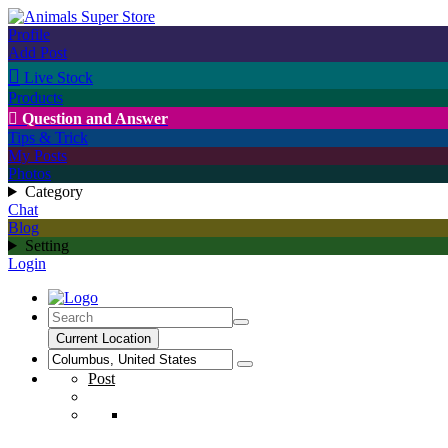
Profile
Add Post

Live Stock
Products

Question and Answer
Tips & Trick
My Posts
Photos
Category
Chat
Blog
Setting
Login
Current Location
Post