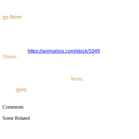
city,Rajasthan. Price is ₹ 350.0 if you find the price high, then 
1533 People have seen this stock.
Lokesh and the Stock Location is Nagour , Rajasthan , India. T
पूरा विवरण:
हेलो, इस पोस्ट को Lokesh जी ने डाला है | यह Goat है | इसका शीर्ष
Beetal 350 rupaye per kg Sojat 350 rupaye per kg Gujari. 280
इसका रेट ₹ 350.0 है। यदि आपको कीमत अधिक लगती है, तो सीधे Lokesh जी 
इसे 1533 लोग देख चुके
Lokesh जी या पोस्ट का पता है - Nagour , Rajasthan , India. इस पोस्ट
इसका लिंक है
https://animalsss.com/stock/1049
Steps:
If do you like this Goat. Then call Owner - Lokesh Ji
Talk on your own terms. If you take Goat, then keep it lovingl
अगर आपको जानवर अच्छा लग रहा है तो | आप Lokesh जी को कॉल करिए | उसके ब
उसको अपने परिवार का सदस्य बनाइए |
Note:
This site is not involved in any transaction for the purchase o
Goat.
सूचना:
यह साइट पालतू जानवरों की खरीद या बिक्री के किसी भी लेन-देन में शामिल नहीं ह
Comments
Some Related