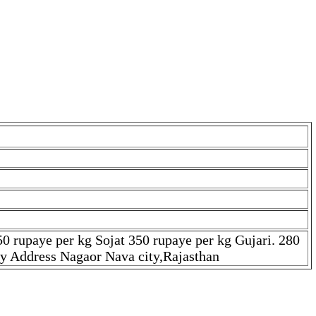
0 rupaye per kg Sojat 350 rupaye per kg Gujari. 280
ty Address Nagaor Nava city,Rajasthan
inimum order 20 piece Sirohi breed. 280 rupaye per kg Totapuri
k sheep farm Rajsthan Nagor nawa city Address Nagaor Nava