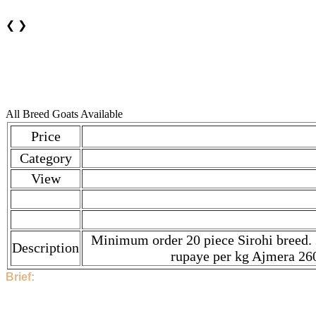
❮
❯
All Breed Goats Available
Price
Category
View
Minimum order 20 piece Sirohi breed. 2
Description
rupaye per kg Ajmera 26
Brief:
Hi, This Stock is Posted By Sir/Mam - Lokesh. The category is 
350 rupaye per kg Beetal 350 rupaye per kg Sojat 350 rupaye