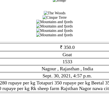
₹ 350.0
Goat
1533
Nagour , Rajasthan , India
Sept. 30, 2021, 4:57 p.m.
80 rupaye per kg Totapuri 350 rupaye per kg Beetal 35
0 rupaye per kg Rk sheep farm Rajsthan Nagor nawa ci
Goat. Given tilte is All Breed Goats Available. Description is M
 per kg Gujari. 280 rupaye per kg Ajmera 260 rupaye per kg R