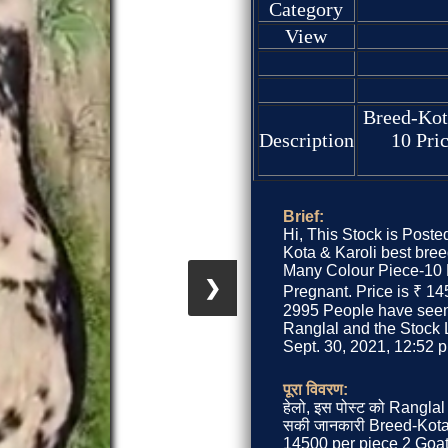
Category
View
Breed-Kot
Description
10 Pri
Brief:
Hi, This Stock is Poste
Kota & Karoli best bre
Many Colour Piece-10 P
❯
Pregnant. Price is ₹ 145
2995 People have seen 
Ranglal and the Stock L
Sept. 30, 2021, 12:52 p
पूरा विवरण:
हेलो, इस पोस्ट को Ranglal 
सकी जानकारी Breed-Kota
14500 per piece 2 Goats