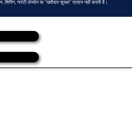
न, शिपिंग, गारंटी लेनदेन या "खरीदार सुरक्षा" प्रदान नहीं करती है।