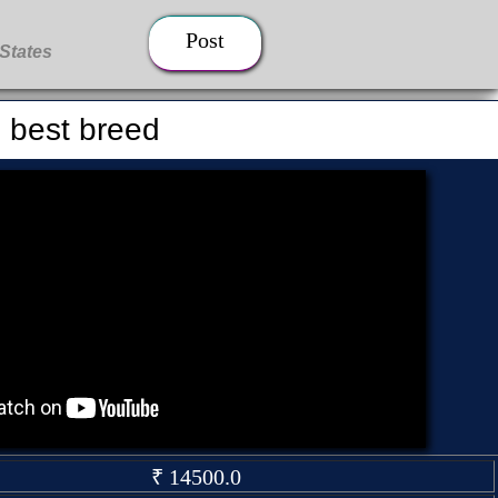
Post
i best breed
₹ 14500.0