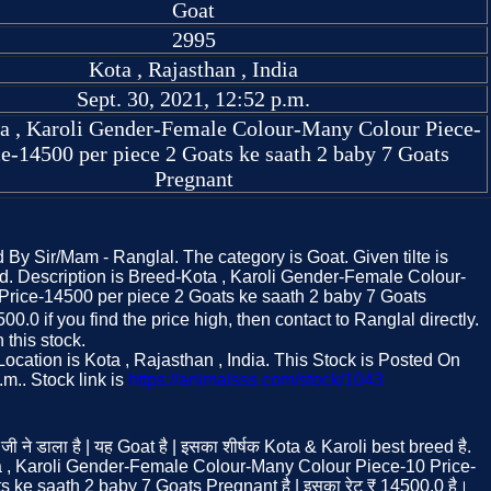
Goat
2995
Kota , Rajasthan , India
Sept. 30, 2021, 12:52 p.m.
a , Karoli Gender-Female Colour-Many Colour Piece-
ce-14500 per piece 2 Goats ke saath 2 baby 7 Goats
Pregnant
d By Sir/Mam - Ranglal. The category is Goat. Given tilte is
ed. Description is Breed-Kota , Karoli Gender-Female Colour-
rice-14500 per piece 2 Goats ke saath 2 baby 7 Goats
00.0 if you find the price high, then contact to Ranglal directly.
this stock.
ocation is Kota , Rajasthan , India. This Stock is Posted On
.m.. Stock link is
https://animalsss.com/stock/1043
जी ने डाला है | यह Goat है | इसका शीर्षक Kota & Karoli best breed है.
 , Karoli Gender-Female Colour-Many Colour Piece-10 Price-
 ke saath 2 baby 7 Goats Pregnant है | इसका रेट ₹ 14500.0 है।